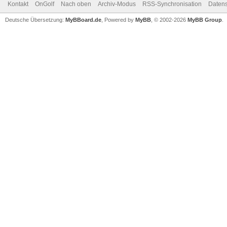
Kontakt
OnGolf
Nach oben
Archiv-Modus
RSS-Synchronisation
Datens
Deutsche Übersetzung:
MyBBoard.de
, Powered by
MyBB
, © 2002-2026
MyBB Group
.