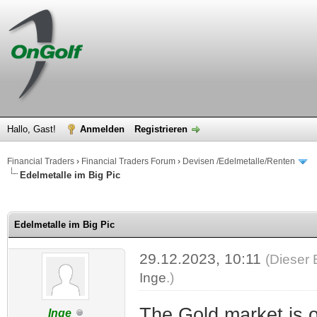
Hallo, Gast!
Anmelden
Registrieren
Financial Traders
›
Financial Traders Forum
›
Devisen /Edelmetalle/Renten
Edelmetalle im Big Pic
 im Durchschnitt
Edelmetalle im Big Pic
29.12.2023, 10:11
(Dieser 
Inge
.)
The Gold market is o
Inge