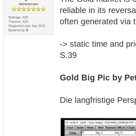
Administrator
reliable in its revers
Beiträge: 428
often generated via
Themen: 426
Registriert seit: Jan 2015
Bewertung:
0
-> static time and pr
S.39
Gold Big Pic by P
Die langfristige Pers