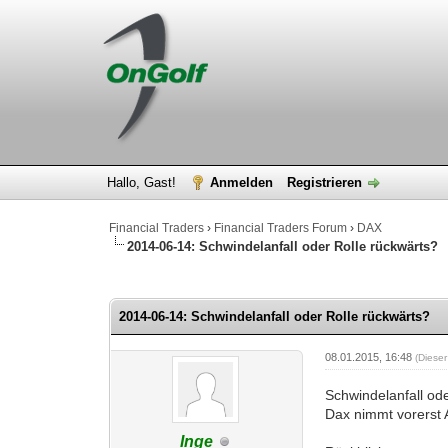
Hallo, Gast!
Anmelden
Registrieren
Financial Traders
›
Financial Traders Forum
›
DAX
2014-06-14: Schwindelanfall oder Rolle rückwärts?
0 Bewertung(en) - 0 im Durchschnitt
1
2
3
4
5
2014-06-14: Schwindelanfall oder Rolle rückwärts?
08.01.2015, 16:48
(Diese
Schwindelanfall od
Dax nimmt vorerst
Inge