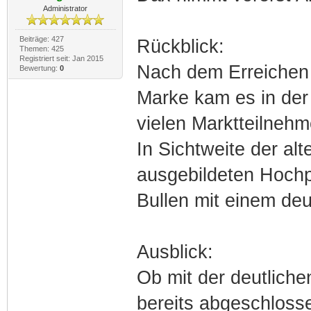
Administrator
Beiträge: 427
Rückblick:
Themen: 425
Registriert seit: Jan 2015
Nach dem Erreichen 
Bewertung:
0
Marke kam es in de
vielen Marktteilneh
In Sichtweite der a
ausgebildeten Hochp
Bullen mit einem deu
Ausblick:
Ob mit der deutliche
bereits abgeschlosse