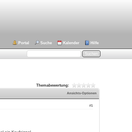
Portal
Suche
Kalender
Hilfe
Themabewertung:
Ansichts-Optionen
#1
el ein Kaufsignal.