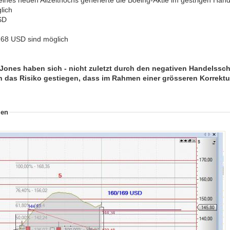
lich
SD
 168 USD sind möglich
ones haben sich - nicht zuletzt durch den negativen Handelsschl
h das Risiko gestiegen, dass im Rahmen einer grösseren Korrektur
ien