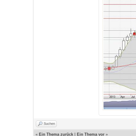
Suchen
«
Ein Thema zurück
|
Ein Thema vor
»