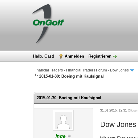
Hallo, Gast!
Anmelden
Registrieren
Financial Traders
›
Financial Traders Forum
›
Dow Jones
2015-01-30: Boeing mit Kaufsignal
0 Bewertung(en) - 0 im Durchschnitt
1
2
3
4
5
2015-01-30: Boeing mit Kaufsignal
31.01.2015, 12:31
(Diese
Dow Jones 
Inge
Mit dem Erreichen e