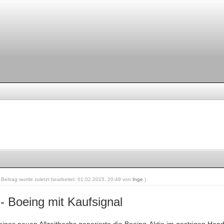
r Beitrag wurde zuletzt bearbeitet: 01.02.2015, 20:49 von
Inge
.)
- Boeing mit Kaufsignal
ines neuen Allzeithochs generierte die Boeing-Aktie im gestrigen Hand