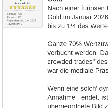
Administrator
Nach einer furiosen 
Beiträge: 427
Gold im Januar 2026 
Themen: 425
Registriert seit: Jan 2015
Bewertung:
0
bis zu 1/4 des Wert
Ganze 70% Wertzuwa
verbucht werden. Da
crowded trades" de
war die mediale Prä
Wenn eine solch' dy
Annahme - endet, ist
übergeordnete Bild z