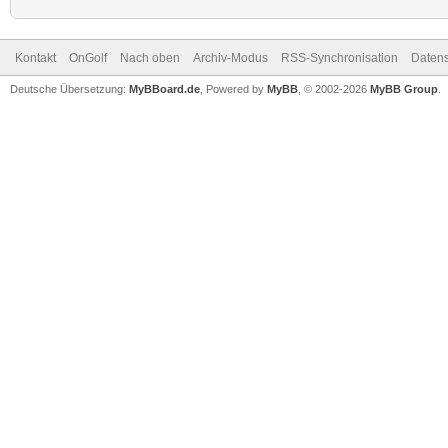
Kontakt
OnGolf
Nach oben
Archiv-Modus
RSS-Synchronisation
Datens
Deutsche Übersetzung:
MyBBoard.de
, Powered by
MyBB
, © 2002-2026
MyBB Group
.