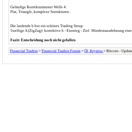
Geläufige Korrekturmuster Welle 4:
Flat, Triangle, komplexe Sztrukturen..
Die laufende b bot ein schönes Trading Setup:
5wellige A (ZigZag)- korrektive b - Einstieg - Ziel: Mindestausdehnung eine
Fazit: Entscheidung noch nicht gefallen
Financial Traders
>
Financial Traders Forum
>
Öl, Kryptos
> Bitcoin - Updat