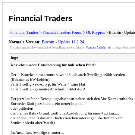
Financial Traders
Financial Traders
>
Financial Traders Forum
>
Öl, Kryptos
> Bitcoin - Updat
Normale Version:
Bitcoin - Update 11.2.24
Sie sehen gerade eine vereinfachte Darstellung unserer Inhalte.
Normale Ansicht
mit richtiger Formatier
Inge
Korrektur oder Entscheidung für bullischen Pfad?
Der 1. Korrekturarm konnte sowohl 3- als auch 5wellig gezählt werden.
(Bekanntes EW-Leiden).
Falls 3wellig - a-b-c, typ. für Welle 4 wäre Flat.
Falls 5wellig - gesamter Abschnitt bildet die A.
Der jetzt laufende Bewegungsabschnitt nähert sich den Vor-Korrekturhochs..
Entweder läuft jetzt bereits ein neuer Impuls..
oder präferiert:
die b eines flats - Grund: zeitliche Ausdehnung für eine 4 zu kurz..,
die aber durchaus das alte Hoch erreichen oder sogar übertreffen kann.
Struktur bleibt aber 3wellig.
Im Anschluss 5wellige c runter ...