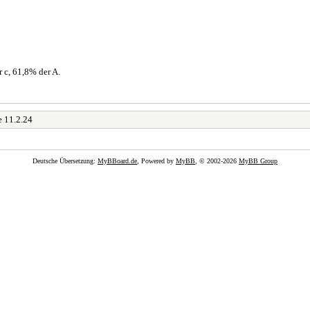
r c, 61,8% der A.
e 11.2.24
Deutsche Übersetzung:
MyBBoard.de
, Powered by
MyBB
, © 2002-2026
MyBB Group