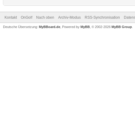
Kontakt
OnGolf
Nach oben
Archiv-Modus
RSS-Synchronisation
Datens
Deutsche Übersetzung:
MyBBoard.de
, Powered by
MyBB
, © 2002-2026
MyBB Group
.