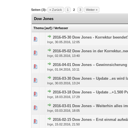
Seiten (3):
« Zurück
1
2
3
Weiter »
Dow Jones
Thema
[
auf
]
/
Verfasser
2016-05-30 Dow Jones - Korrektur beendet
0 Bewertung(en) - 0 vo
Inge
,
30.05.2016, 12:05
2016-05-02 Dow Jones in der Korrektur..n
0 Bewertung(en) - 0 vo
Inge
,
02.05.2016, 13:40
2016-04-01 Dow Jones – Gewinnsicherung
0 Bewertung(en) - 0 vo
Inge
,
01.04.2016, 10:11
2016-03-30 Dow Jones – Update ..es wird
0 Bewertung(en) - 0 vo
Inge
,
30.03.2016, 13:24
2016-03-18 Dow Jones – Update ..+1.500 P
0 Bewertung(en) - 0 vo
Inge
,
18.03.2016, 17:29
2016-03-01 Dow Jones – Weiterhin alles im
0 Bewertung(en) - 0 vo
Inge
,
03.03.2016, 18:05
2016-02-15 Dow Jones – Erst einmal aufwär
0 Bewertung(en) - 0 vo
Inge
,
15.02.2016, 21:50