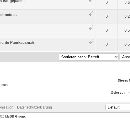
s hat gepasst!
n 5 durchschnittlich
1
2
3
4
5
0
8.
chneide..
n 5 durchschnittlich
1
2
3
4
5
0
8.
n 5 durchschnittlich
1
2
3
4
5
0
8.
reichte Panikausmaß
n 5 durchschnittlich
1
2
3
4
5
0
8.
Dieses 
 Ihnen
Gehe zu:
nisation
Datenschutzerklärung
2026
MyBB Group
.