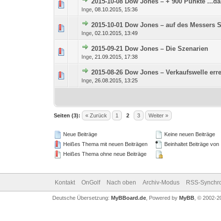
2015-10-08 Dow Jones – + 900 Punkte ...da
0 Bewertung(en) - 0 vo
Inge
,
08.10.2015, 15:36
2015-10-01 Dow Jones – auf des Messers S
0 Bewertung(en) - 0 vo
Inge
,
02.10.2015, 13:49
2015-09-21 Dow Jones – Die Szenarien
0 Bewertung(en) - 0 vo
Inge
,
21.09.2015, 17:38
2015-08-26 Dow Jones – Verkaufswelle er
0 Bewertung(en) - 0 vo
Inge
,
26.08.2015, 13:25
Seiten (3):
« Zurück
1
2
3
Weiter »
Neue Beiträge
Keine neuen Beiträge
Heißes Thema mit neuen Beiträgen
Beinhaltet Beiträge von
Heißes Thema ohne neue Beiträge
Kontakt
OnGolf
Nach oben
Archiv-Modus
RSS-Synchro
Deutsche Übersetzung:
MyBBoard.de
, Powered by
MyBB
, © 2002-