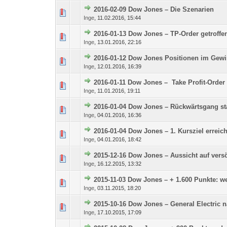
2016-02-09 Dow Jones – Die Szenarien
0 Bewertung(en) - 0 vo
Inge
,
11.02.2016, 15:44
2016-01-13 Dow Jones – TP-Order getroffe
0 Bewertung(en) - 0 vo
Inge
,
13.01.2016, 22:16
2016-01-12 Dow Jones Positionen im Gewi
0 Bewertung(en) - 0 vo
Inge
,
12.01.2016, 16:39
2016-01-11 Dow Jones – Take Profit-Order
0 Bewertung(en) - 0 vo
Inge
,
11.01.2016, 19:11
2016-01-04 Dow Jones – Rückwärtsgang st
0 Bewertung(en) - 0 vo
Inge
,
04.01.2016, 16:36
2016-01-04 Dow Jones – 1. Kursziel erreich
0 Bewertung(en) - 0 vo
Inge
,
04.01.2016, 18:42
2015-12-16 Dow Jones – Aussicht auf vers
0 Bewertung(en) - 0 vo
Inge
,
16.12.2015, 13:32
2015-11-03 Dow Jones – + 1.600 Punkte: wen
0 Bewertung(en) - 0 vo
Inge
,
03.11.2015, 18:20
2015-10-16 Dow Jones – General Electric 
0 Bewertung(en) - 0 vo
Inge
,
17.10.2015, 17:09