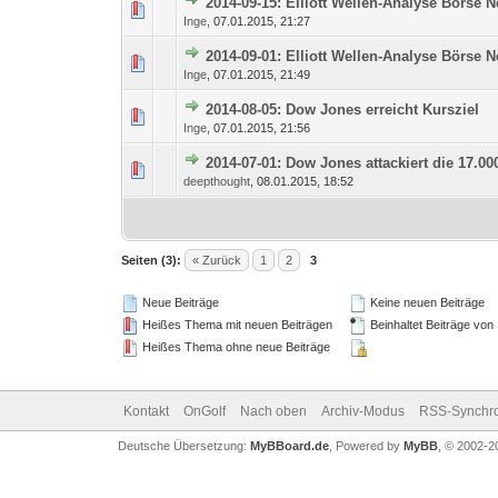
2014-09-15: Elliott Wellen-Analyse Börse 
0 Bewertung(en) - 0 von
1
Inge
,
07.01.2015, 21:27
2014-09-01: Elliott Wellen-Analyse Börse 
0 Bewertung(en) - 0 von
1
Inge
,
07.01.2015, 21:49
2014-08-05: Dow Jones erreicht Kursziel
0 Bewertung(en) - 0 von
1
Inge
,
07.01.2015, 21:56
2014-07-01: Dow Jones attackiert die 17.0
0 Bewertung(en) - 0 von
1
deepthought
,
08.01.2015, 18:52
Seiten (3):
« Zurück
1
2
3
Neue Beiträge
Keine neuen Beiträge
Heißes Thema mit neuen Beiträgen
Beinhaltet Beiträge von
Heißes Thema ohne neue Beiträge
Kontakt
OnGolf
Nach oben
Archiv-Modus
RSS-Synchro
Deutsche Übersetzung:
MyBBoard.de
, Powered by
MyBB
, © 2002-