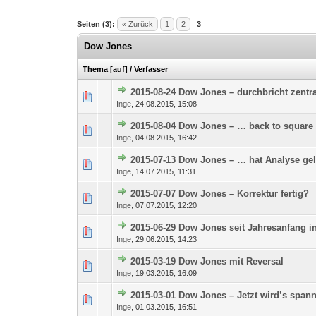
Seiten (3):
« Zurück
1
2
3
Dow Jones
Thema
[
auf
]
/
Verfasser
2015-08-24 Dow Jones – durchbricht zentr
0 Bewertung(en) - 0 von
1
Inge
,
24.08.2015, 15:08
2015-08-04 Dow Jones – … back to square
0 Bewertung(en) - 0 von
1
Inge
,
04.08.2015, 16:42
2015-07-13 Dow Jones – … hat Analyse ge
0 Bewertung(en) - 0 von
1
Inge
,
14.07.2015, 11:31
2015-07-07 Dow Jones – Korrektur fertig?
0 Bewertung(en) - 0 von
1
Inge
,
07.07.2015, 12:20
2015-06-29 Dow Jones seit Jahresanfang i
0 Bewertung(en) - 0 von
1
Inge
,
29.06.2015, 14:23
2015-03-19 Dow Jones mit Reversal
0 Bewertung(en) - 0 von
1
Inge
,
19.03.2015, 16:09
2015-03-01 Dow Jones – Jetzt wird’s spann
0 Bewertung(en) - 0 von
1
Inge
,
01.03.2015, 16:51