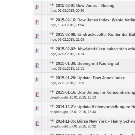
2015-03-01 Dow Jones – Boeing
0 Bewertung(en) - 0 von
1
Inge
,
01.03.2015, 20:30
2015-02-16: Dow Jones Index: Wenig Verä
0 Bewertung(en) - 0 von
1
Inge
,
16.02.2015, 11:54
2015-02-08: Eindrucksvoller Konter der Bu
0 Bewertung(en) - 0 von
1
Inge
,
08.02.2015, 21:09
2015-02-02: Abwärtsrisiken haben sich erh
0 Bewertung(en) - 0 von
1
Inge
,
02.02.2015, 14:34
2015-01-30: Boeing mit Kaufsignal
0 Bewertung(en) - 0 von
1
Inge
,
31.01.2015, 12:31
2015-01-26: Update: Dow Jones Index
0 Bewertung(en) - 0 von
1
Inge
,
27.01.2015, 10:59
2015-01-16: Dow Jones: Im Konsolidieru
0 Bewertung(en) - 0 von
1
deepthought
,
16.01.2015, 16:13
2014-12-21: Update/Aktienvorstellungen: 
0 Bewertung(en) - 0 von
1
deepthought
,
07.01.2015, 18:33
2014-11-06: Börse New York – Henry Schei
0 Bewertung(en) - 0 von
1
deepthought
,
07.01.2015, 20:32