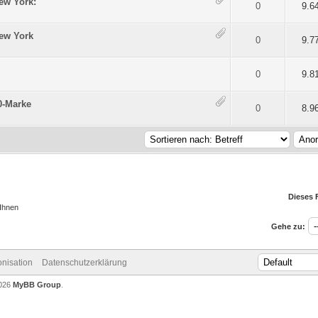
New York:
 5 durchschnittlich
2
3
4
5
0
9.6
New York
 5 durchschnittlich
2
3
4
5
0
9.7
 5 durchschnittlich
2
3
4
5
0
9.8
00-Marke
 5 durchschnittlich
2
3
4
5
0
8.9
Dieses 
 Ihnen
Gehe zu:
nisation
Datenschutzerklärung
2026
MyBB Group
.